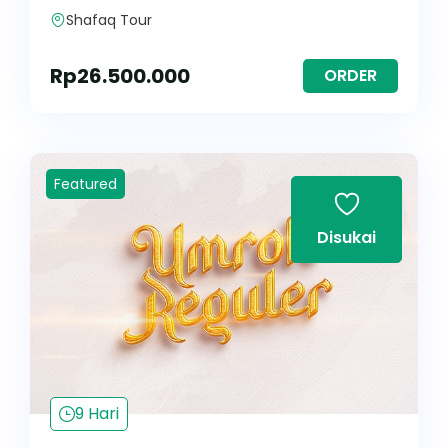
Shafaq Tour
Rp
26.500.000
ORDER
Featured
Disukai
9 Hari