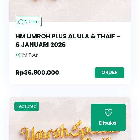
12 Hari
HM UMROH PLUS AL ULA & THAIF –
6 JANUARI 2026
HM Tour
Rp
36.900.000
ORDER
Featured
Disukai