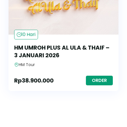
10 Hari
HM UMROH PLUS AL ULA & THAIF –
3 JANUARI 2026
HM Tour
Rp
38.900.000
ORDER