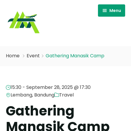
Menu
Home
Home
Event
Gathering Manasik Camp
About
Paket
HM Tour
15:30 -
September 28, 2025 @ 17:30
Kontak
HM Team
Lembang, Bandung
Travel
Event
Sejarah HM
Gathering
Shop
Program
Manasik Camp
Kemitraan
Gallery
Akun