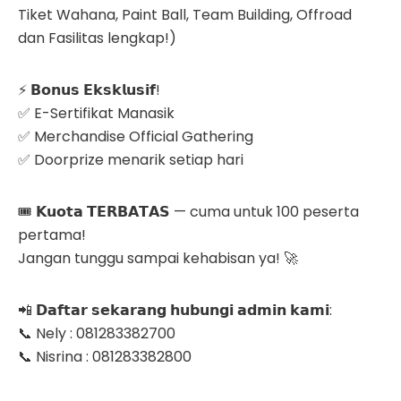
Tiket Wahana, Paint Ball, Team Building, Offroad
dan Fasilitas lengkap!)
⚡ 𝗕𝗼𝗻𝘂𝘀 𝗘𝗸𝘀𝗸𝗹𝘂𝘀𝗶𝗳!
✅ E-Sertifikat Manasik
✅ Merchandise Official Gathering
✅ Doorprize menarik setiap hari
🎟 𝗞𝘂𝗼𝘁𝗮 𝗧𝗘𝗥𝗕𝗔𝗧𝗔𝗦 — cuma untuk 100 peserta
pertama!
Jangan tunggu sampai kehabisan ya! 🚀
📲 𝗗𝗮𝗳𝘁𝗮𝗿 𝘀𝗲𝗸𝗮𝗿𝗮𝗻𝗴 𝗵𝘂𝗯𝘂𝗻𝗴𝗶 𝗮𝗱𝗺𝗶𝗻 𝗸𝗮𝗺𝗶:
📞 Nely : 081283382700
📞 Nisrina : 081283382800