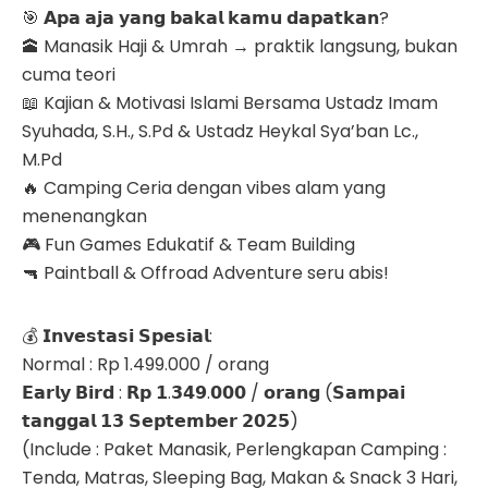
🎯 𝗔𝗽𝗮 𝗮𝗷𝗮 𝘆𝗮𝗻𝗴 𝗯𝗮𝗸𝗮𝗹 𝗸𝗮𝗺𝘂 𝗱𝗮𝗽𝗮𝘁𝗸𝗮𝗻?
🕋 Manasik Haji & Umrah → praktik langsung, bukan
cuma teori
📖 Kajian & Motivasi Islami Bersama Ustadz Imam
Syuhada, S.H., S.Pd & Ustadz Heykal Sya’ban Lc.,
M.Pd
🔥 Camping Ceria dengan vibes alam yang
menenangkan
🎮 Fun Games Edukatif & Team Building
🔫 Paintball & Offroad Adventure seru abis!
💰 𝗜𝗻𝘃𝗲𝘀𝘁𝗮𝘀𝗶 𝗦𝗽𝗲𝘀𝗶𝗮𝗹:
Normal : Rp 1.499.000 / orang
𝗘𝗮𝗿𝗹𝘆 𝗕𝗶𝗿𝗱 : 𝗥𝗽 𝟭.𝟯𝟰𝟵.𝟬𝟬𝟬 / 𝗼𝗿𝗮𝗻𝗴 (𝗦𝗮𝗺𝗽𝗮𝗶
𝘁𝗮𝗻𝗴𝗴𝗮𝗹 𝟭𝟯 𝗦𝗲𝗽𝘁𝗲𝗺𝗯𝗲𝗿 𝟮𝟬𝟮𝟱)
(Include : Paket Manasik, Perlengkapan Camping :
Tenda, Matras, Sleeping Bag, Makan & Snack 3 Hari,