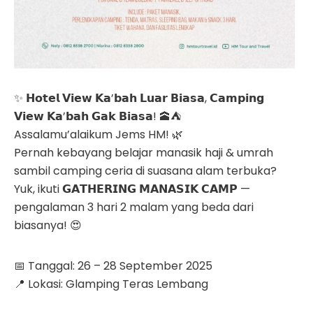
✨ 𝗛𝗼𝘁𝗲𝗹 𝗩𝗶𝗲𝘄 𝗞𝗮’𝗯𝗮𝗵 𝗟𝘂𝗮𝗿 𝗕𝗶𝗮𝘀𝗮, 𝗖𝗮𝗺𝗽𝗶𝗻𝗴
𝗩𝗶𝗲𝘄 𝗞𝗮’𝗯𝗮𝗵 𝗚𝗮𝗸 𝗕𝗶𝗮𝘀𝗮! 🕋⛺
Assalamu’alaikum Jems HM! 🌿
Pernah kebayang belajar manasik haji & umrah
sambil camping ceria di suasana alam terbuka?
Yuk, ikuti 𝗚𝗔𝗧𝗛𝗘𝗥𝗜𝗡𝗚 𝗠𝗔𝗡𝗔𝗦𝗜𝗞 𝗖𝗔𝗠𝗣 —
pengalaman 3 hari 2 malam yang beda dari
biasanya! 😍
📅 Tanggal: 26 – 28 September 2025
📍 Lokasi: Glamping Teras Lembang