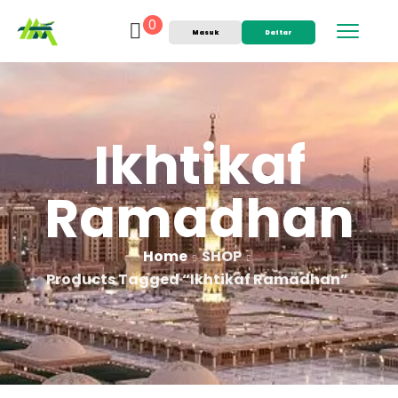
0
Masuk
Daftar
Ikhtikaf
Ramadhan
Home
SHOP
Products Tagged “ikhtikaf Ramadhan”