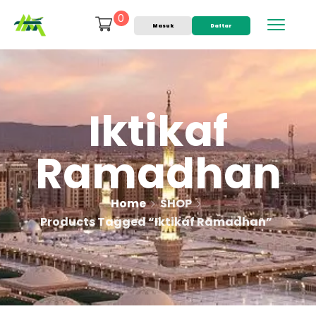
0
Masuk
Daftar
Iktikaf
Ramadhan
Home
SHOP
Products Tagged “iktikaf Ramadhan”