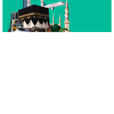
Daftar
Kemitraan..!
Selengkapnya..
Konsultasi Sekarang
Hubungi Kami :