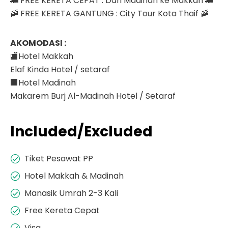
🚄 FREE KERETA CEPAT : Dari Madinah ke Makkah 🚄
🚠 FREE KERETA GANTUNG : City Tour Kota Thaif 🚠
AKOMODASI :
🏬Hotel Makkah
Elaf Kinda Hotel / setaraf
🏢Hotel Madinah
Makarem Burj Al-Madinah Hotel / Setaraf
Included/Excluded
Tiket Pesawat PP
Hotel Makkah & Madinah
Manasik Umrah 2-3 Kali
Free Kereta Cepat
Visa