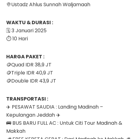
👳Ustadz Ahlus Sunnah Waljamaah
WAKTU & DURASI :
🗓️ 3 Januari 2025
⏱️ 10 Hari
HARGA PAKET :
🪙Quad IDR 38,9 JT
🪙Triple IDR 40,9 JT
🪙Double IDR 43,9 JT
TRANSPORTASI :
✈️ PESAWAT SAUDIA : Landing Madinah –
Kepulangan Jeddah ✈️
🚌 BUS BARU FULL AC : Untuk Citi Tour Madinah &
Makkah